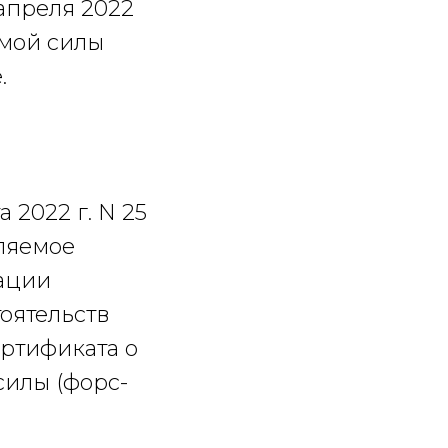
 апреля 2022
имой силы
.
2022 г. N 25
ляемое
ации
оятельств
ртификата о
силы (форс-