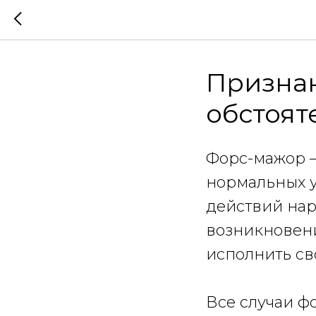
Призна
обстоят
Форс-мажор 
нормальных у
действий нар
возникновени
исполнить св
Все случаи ф