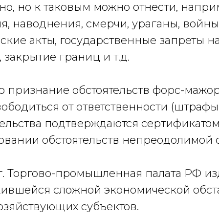
о, но к таковым можно отнести, напри
, наводнения, смерчи, ураганы, войны,
ские акты, государственные запреты н
 закрытие границ и т.д.
о признание обстоятельств форс-маж
вободиться от ответственности (штрафы 
тельства подтверждаются сертификатом
овании обстоятельств непреодолимой 
 г. Торгово-промышленная палата РФ из
жившейся сложной экономической обст
озяйствующих субъектов.