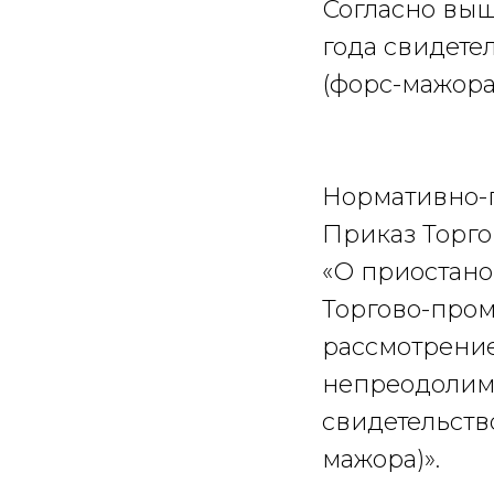
Согласно выш
года свидете
(форс-мажора
Нормативно-п
Приказ Торго
«О приостано
Торгово-про
рассмотрение
непреодолимо
свидетельств
мажора)».