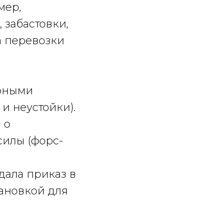
мер,
 забастовки,
а перевозки
орными
и неустойки).
 о
силы (форс-
дала приказ в
ановкой для