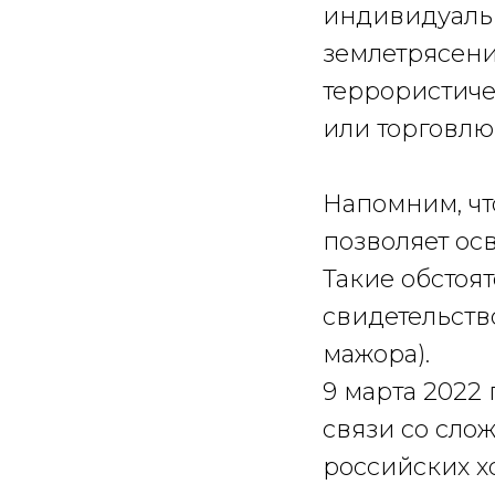
индивидуальн
землетрясения
террористиче
или торговлю,
Напомним, чт
позволяет ос
Такие обстоя
свидетельств
мажора).
9 марта 2022
связи со сло
российских х