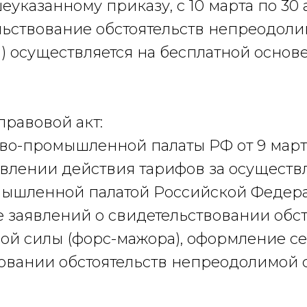
еуказанному приказу, с 10 марта по 30
льствование обстоятельств непреодол
) осуществляется на бесплатной основе
равовой акт:
во-промышленной палаты РФ от 9 марта 
влении действия тарифов за осуществ
мышленной палатой Российской Федер
 заявлений о свидетельствовании обст
й силы (форс-мажора), оформление се
овании обстоятельств непреодолимой 