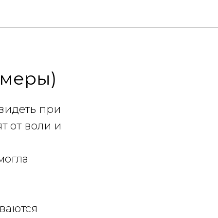
 меры)
видеть при
т от воли и
могла
иваются