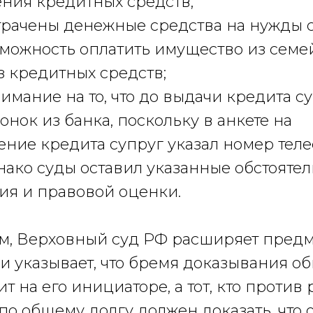
ения кредитных средств;
трачены денежные средства на нужды 
зможность оплатить имущество из семе
з кредитных средств;
имание на то, что до выдачи кредита с
онок из банка, поскольку в анкете на
ение кредита супруг указал номер тел
нако суды оставил указанные обстоятел
ия и правовой оценки.
м, Верховный суд РФ расширяет предм
и указывает, что бремя доказывания о
т на его инициаторе, а тот, кто против
по общему долгу должен доказать, что 