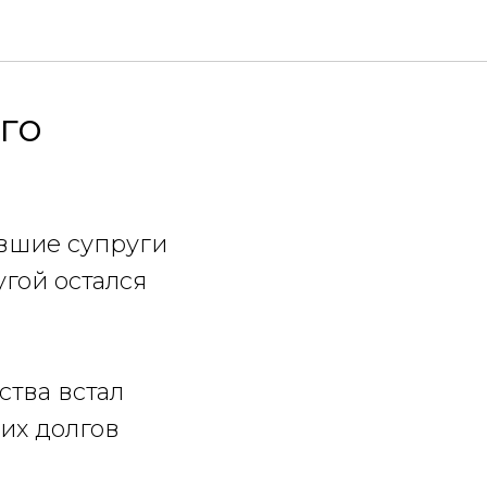
го
ывшие супруги
угой остался
ства встал
их долгов