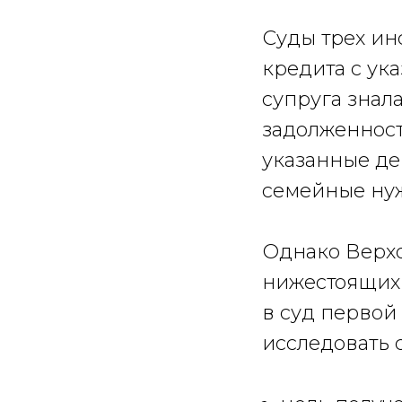
Суды трех ин
кредита с ука
супруга знал
задолженност
указанные де
семейные ну
Однако Верхо
нижестоящих 
в суд первой
исследовать 