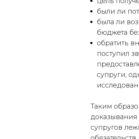
цель получ
были ли по
была ли во
бюджета бе
обратить вн
поступил зв
предоставл
супруги, од
исследован
Таким образо
доказывания 
супругов лежи
обязательств 