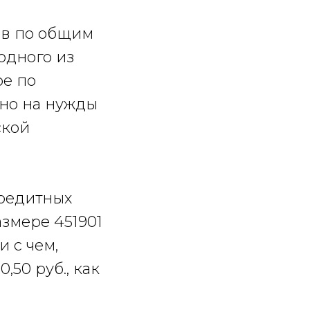
ов по общим
 одного из
ое по
ано на нужды
ской
кредитных
азмере 451901
и с чем,
50 руб., как