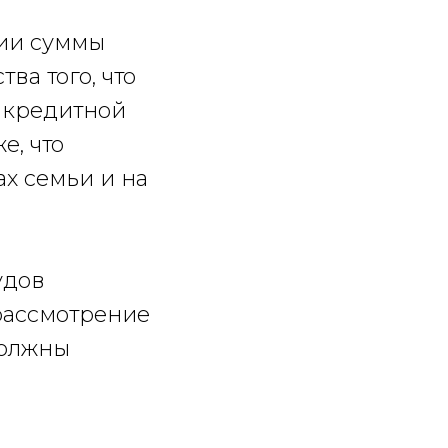
ции суммы
ва того, что
я кредитной
е, что
х семьи и на
удов
рассмотрение
должны