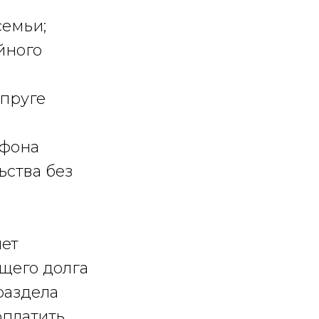
семьи;
йного
упруге
ефона
ьства без
ет
бщего долга
 раздела
оплатить