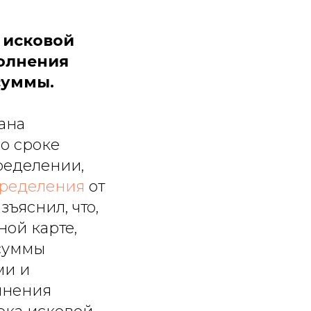
 исковой
полнения
суммы.
ана
 о сроке
ределении,
ределения
от
зъяснил, что,
ой карте,
 суммы
ми и
лнения