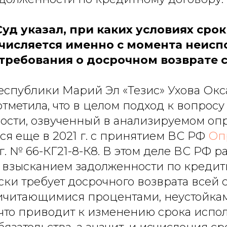
уд указал, при каких условиях срок
числяется именно с момента неис
требования о досрочном возврате 
еспублики Марий Эл «Тезис» Ухова Окс
тметила, что в целом подход к вопросу
ости, озвученный в анализируемом оп
я еще в 2021 г. с принятием ВС РФ
Оп
г. № 66-КГ21-8-К8. В этом деле ВС РФ ра
 взысканием задолженности по кредитн
ски требует досрочного возврата всей
ичитающимися процентами, неустойка
что приводит к изменению срока испо