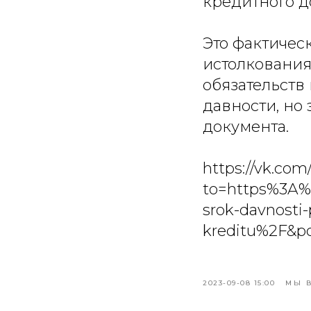
кредитного д
Это фактичес
истолкования
обязательств 
давности, но
документа.
https://vk.co
to=https%3A%
srok-davnosti
kreditu%2F&p
2023-09-08 15:00
МЫ 