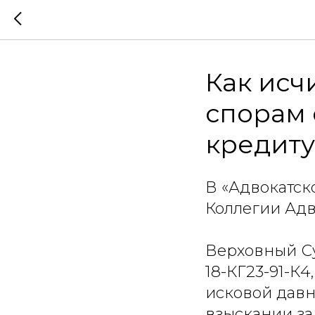
Как исч
спорам 
кредиту
В «Адвокатск
Коллегии Адв
Верховный С
18-КГ23-91-К
исковой давн
взыскании за