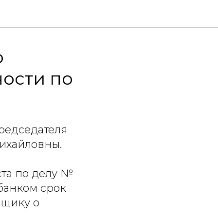
о
ости по
редседателя
Михайловны.
ста по делу №
 банком срок
мщику о