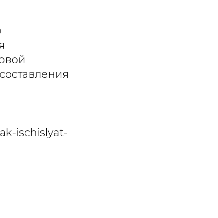
о
я
ковой
 составления
-ischislyat-