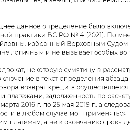
язательства, а значит, и исчисления с
днее данное определение было включен
ной практики ВС РФ № 4 (2021). По мн
йловны, избранный Верховным Судом
лне логичным и не вызывает особых во
 адвокат, некоторую сумятицу в рассм
ключение в текст определения абзаца о
овора возврат кредита осуществляется
 платежами, задолженность по расчет
марта 2016 г. по 25 мая 2019 г., а следов
ости в любом случае мог применяться 
м платежам, а не к окончанию срока д