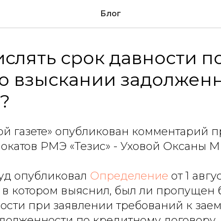
Блог
ислять срок давности п
о взыскании задолженн
?
ой газете» опубликован комментарий п
окатов РМЭ «Тезис» - Уховой Оксаны 
уд опубликовал
Определение
от 1 авгу
4, в котором выяснил, был ли пропущен
ости при заявлении требований к зае
долженности по кредитному договору.