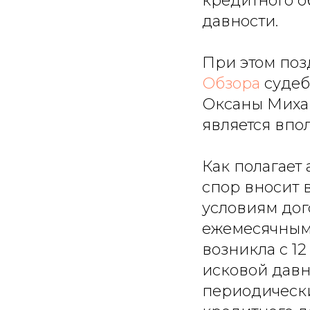
кредитного об
давности.
При этом поз
Обзора
судеб
Оксаны Миха
является впо
Как полагает
спор вносит в
условиям дог
ежемесячными
возникла с 12 
исковой давн
периодически