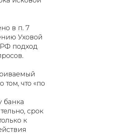
рока исковой
о в п. 7
ению Уховой
 РФ подход
просов.
атриваемый
 том, что «по
у банка
ательно, срок
только к
ействия