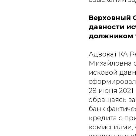
Верховный С
давности ис
должником 
Адвокат КА Р
Михайловна о
исковой давн
сформировалс
29 июня 2021 
обращаясь за
банк фактиче
кредита с пр
комиссиями, 