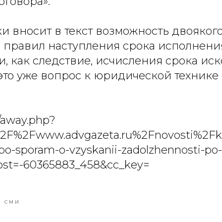
оговора».
ки вносит в текст возможность двояког
 правил наступления срока исполнени
и, как следствие, исчисления срока ис
 это уже вопрос к юридической технике
m/away.php?
2F%2Fwww.advgazeta.ru%2Fnovosti%2Fkak
-po-sporam-o-vzyskanii-zadolzhennosti-po-
ost=-60365883_458&cc_key=
В СМИ